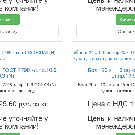
 компании!
менеждеров
 1 клик!
Купить в
ь заявку
Отправит
г ГОСТ 7798 кл.пр.10.9
Болт 20 х 110 оц к
З (N)
кл.пр.10.
Т 7798 кл.пр.10.9 ОСПАЗ (N)
Болт 20 х 110 оц кор 25 кг 
оптом и в розницу
купить, заказать 
25.60
Цена с НДС 1
руб. за кг
е уточняйте у
Цены и наличи
 компании!
менеждеров