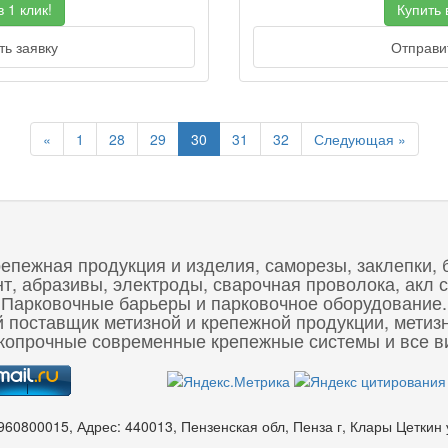
 1 клик!
Купить в
ь заявку
Отправит
Previous
Next
«
1
28
29
30
31
32
Следующая »
репежная продукция и изделия, саморезы, заклепки, 
 абразивы, электроды, сварочная проволока, акл с
Парковочные барьеры и парковочное оборудование.
 поставщик метизной и крепежной продукции, метиз
опрочные современные крепежные системы и все ви
960800015
,
Адрес:
440013, Пензенская обл, Пенза г, Клары Цеткин