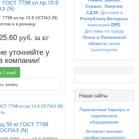
г ГОСТ 7798 кл.пр.10.9
Сервис
,
Энергия
,
З (N)
СДЭК
. Доставка в
Т 7798 кл.пр.10.9 ОСПАЗ (N)
Республику Беларусь
оптом и в розницу
компанией
DPD
.
Доставка по городу
25.60
руб. за кг
Пензе и Пензенской
области
своим
е уточняйте у
транспортом.
 компании!
 1 клик!
ь заявку
Наши сайты
Парковочные барьеры и
парковочное
оборудование
ящ 50 кг ГОСТ 7798
 ОСПАЗ (N)
Интернет-магазин
профессионального