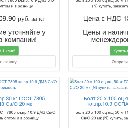
ГОСТ 7805 кл.пр.10.9 ДМЗ З/О
Болт 20 х 100 оц ящ 50 кг 
оптом и в розницу
(N) купить, заказат
09.90
Цена с НДС 1
руб. за кг
е уточняйте у
Цены и наличи
 компании!
менеждеров
 1 клик!
Купить в
ь заявку
Отправит
ор 30 кг ГОСТ 7805
Болт 20 х 100 оц 
МЗ Св/О 20 мк
кл.пр.10.9 ОСПА
ОСТ 7805 кл.пр.10.9 ДМЗ Св/О
Болт 20 х 100 оц ящ 50 кг 
ть оптом и в розницу
Св/О 20 мк (N) купить, з