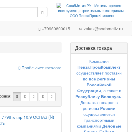
+79960800015
zakaz@snabmetiz.ru
Доставка товара
Компания
ПензаПромКомплект
Прайс-лист каталога
осуществляет поставки
во
все регионы
Российской
Федерации
, а также в
ровка:
Республику Беларусь
.
Доставка товаров в
регионы
России
осуществляется
транспортными
компаниями
Деловые
Линии,
Байкал