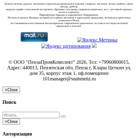
Купить метизы, крепеж, метизная и крепежная продукция и изделия, саморезы, заклепки, болты, шайбы, гайки,
анкера, дюбеля,
шурупы, профессиональный инструмент, абразивы, электроды, сварочная проволока, акл с доставкой продажа
оптом и в розницу.
Парковочные барьеры и парковочное оборудование.
Метизы и крепёж Harpoon, оптовый поставщик метизной и крепежной продукции, метизная и крепежная
компания в Пензе,
поставляющая качественные высокопрочные современные крепежные системы и все виды метизной
продукции и изделий.
©
ООО "ПензаПромКомплект"
2026, Тел:
+79960800015
,
Адрес:
440013, Пензенская обл, Пенза г, Клары Цеткин ул,
дом 35, корпус этаж 1, оф.помещение
101
manager@snabmetiz.ru
×
Close
Поиск
×
Close
Авторизация