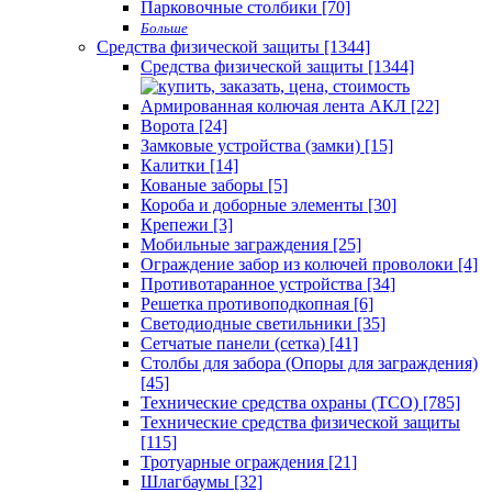
Парковочные столбики [70]
Больше
Средства физической защиты [1344]
Средства физической защиты [1344]
Армированная колючая лента АКЛ [22]
Ворота [24]
Замковые устройства (замки) [15]
Калитки [14]
Кованые заборы [5]
Короба и доборные элементы [30]
Крепежи [3]
Мобильные заграждения [25]
Ограждение забор из колючей проволоки [4]
Противотаранное устройства [34]
Решетка противоподкопная [6]
Светодиодные светильники [35]
Сетчатые панели (сетка) [41]
Столбы для забора (Опоры для заграждения)
[45]
Технические средства охраны (ТСО) [785]
Технические средства физической защиты
[115]
Тротуарные ограждения [21]
Шлагбаумы [32]