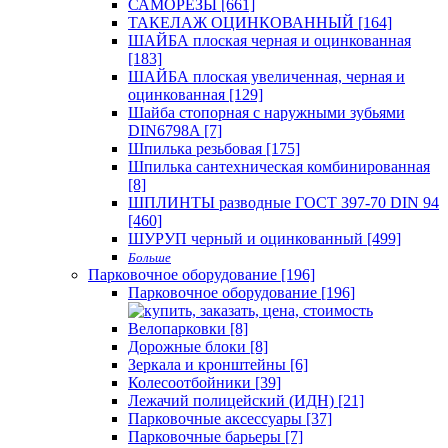
САМОРЕЗЫ [661]
ТАКЕЛАЖ ОЦИНКОВАННЫЙ [164]
ШАЙБА плоская черная и оцинкованная
[183]
ШАЙБА плоская увеличенная, черная и
оцинкованная [129]
Шайба стопорная с наружными зубьями
DIN6798A [7]
Шпилька резьбовая [175]
Шпилька сантехническая комбинированная
[8]
ШПЛИНТЫ разводные ГОСТ 397-70 DIN 94
[460]
ШУРУП черный и оцинкованный [499]
Больше
Парковочное оборудование [196]
Парковочное оборудование [196]
Велопарковки [8]
Дорожные блоки [8]
Зеркала и кронштейны [6]
Колесоотбойники [39]
Лежачий полицейский (ИДН) [21]
Парковочные аксессуары [37]
Парковочные барьеры [7]