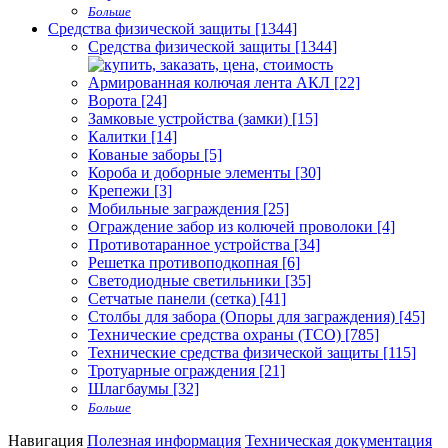
Больше
Средства физической защиты [1344]
Средства физической защиты [1344]
Армированная колючая лента АКЛ [22]
Ворота [24]
Замковые устройства (замки) [15]
Калитки [14]
Кованые заборы [5]
Короба и доборные элементы [30]
Крепежи [3]
Мобильные заграждения [25]
Ограждение забор из колючей проволоки [4]
Противотаранное устройства [34]
Решетка противоподкопная [6]
Светодиодные светильники [35]
Сетчатые панели (сетка) [41]
Столбы для забора (Опоры для заграждения) [45]
Технические средства охраны (ТСО) [785]
Технические средства физической защиты [115]
Тротуарные ограждения [21]
Шлагбаумы [32]
Больше
Навигация
Полезная информация
Техническая документация