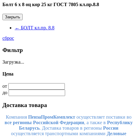
Болт 6 х 8 оц кор 25 кг ГОСТ 7805 кл.пр.8.8
Закрыть
←
БОЛТ кл.пр. 8.8
сброс
Фильтр
Загрузка...
Цена
от
до
Доставка товара
Компания
ПензаПромКомплект
осуществляет поставки во
все регионы Российской Федерации
, а также в
Республику
Беларусь
. Доставка товаров в регионы
России
осуществляется транспортными компаниями
Деловые