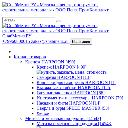
СнабМетиз.РУ
+79960800015
zakaz@snabmetiz.ru
Навигация
Каталог товаров
Крепеж HARPOON [490]
Крепеж HARPOON [490]
Саморезы HARPOON [113]
Колпачки для саморезов HARPOON [11]
Вытяжные заклёпки HARPOON [125]
Гаечные заклепки HARPOON [66]
Инструменты и аксессуары HARPOON [79]
Насадки и биты HARPOON [14]
Свёрла и буры SPEED MASTER [53]
Больше
Метизы и метизная продукция [14543]
Метизы и метизная продукция [14543]