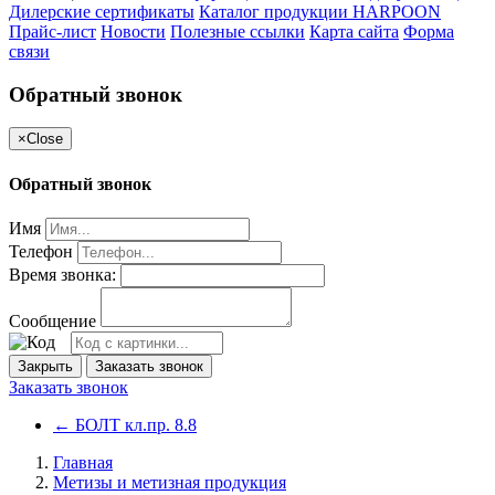
Дилерские сертификаты
Каталог продукции HARPOON
Прайс-лист
Новости
Полезные ссылки
Карта сайта
Форма
связи
Обратный звонок
×
Close
Обратный звонок
Имя
Телефон
Время звонка:
Сообщение
Закрыть
Заказать звонок
Заказать звонок
←
БОЛТ кл.пр. 8.8
Главная
Метизы и метизная продукция