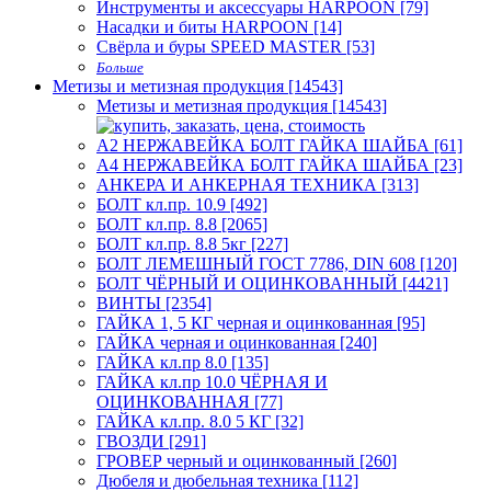
Инструменты и аксессуары HARPOON [79]
Насадки и биты HARPOON [14]
Свёрла и буры SPEED MASTER [53]
Больше
Метизы и метизная продукция [14543]
Метизы и метизная продукция [14543]
А2 НЕРЖАВЕЙКА БОЛТ ГАЙКА ШАЙБА [61]
А4 НЕРЖАВЕЙКА БОЛТ ГАЙКА ШАЙБА [23]
АНКЕРА И АНКЕРНАЯ ТЕХНИКА [313]
БОЛТ кл.пр. 10.9 [492]
БОЛТ кл.пр. 8.8 [2065]
БОЛТ кл.пр. 8.8 5кг [227]
БОЛТ ЛЕМЕШНЫЙ ГОСТ 7786, DIN 608 [120]
БОЛТ ЧЁРНЫЙ И ОЦИНКОВАННЫЙ [4421]
ВИНТЫ [2354]
ГАЙКА 1, 5 КГ черная и оцинкованная [95]
ГАЙКА черная и оцинкованная [240]
ГАЙКА кл.пр 8.0 [135]
ГАЙКА кл.пр 10.0 ЧЁРНАЯ И
ОЦИНКОВАННАЯ [77]
ГАЙКА кл.пр. 8.0 5 КГ [32]
ГВОЗДИ [291]
ГРОВЕР черный и оцинкованный [260]
Дюбеля и дюбельная техника [112]