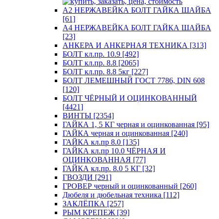
А2 НЕРЖАВЕЙКА БОЛТ ГАЙКА ШАЙБА
[61]
А4 НЕРЖАВЕЙКА БОЛТ ГАЙКА ШАЙБА
[23]
АНКЕРА И АНКЕРНАЯ ТЕХНИКА [313]
БОЛТ кл.пр. 10.9 [492]
БОЛТ кл.пр. 8.8 [2065]
БОЛТ кл.пр. 8.8 5кг [227]
БОЛТ ЛЕМЕШНЫЙ ГОСТ 7786, DIN 608
[120]
БОЛТ ЧЁРНЫЙ И ОЦИНКОВАННЫЙ
[4421]
ВИНТЫ [2354]
ГАЙКА 1, 5 КГ черная и оцинкованная [95]
ГАЙКА черная и оцинкованная [240]
ГАЙКА кл.пр 8.0 [135]
ГАЙКА кл.пр 10.0 ЧЁРНАЯ И
ОЦИНКОВАННАЯ [77]
ГАЙКА кл.пр. 8.0 5 КГ [32]
ГВОЗДИ [291]
ГРОВЕР черный и оцинкованный [260]
Дюбеля и дюбельная техника [112]
ЗАКЛЁПКА [257]
РЫМ КРЕПЕЖ [39]