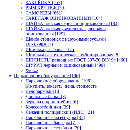
ЗАКЛЁПКА [257]
РЫМ КРЕПЕЖ [39]
САМОРЕЗЫ [661]
ТАКЕЛАЖ ОЦИНКОВАННЫЙ [164]
ШАЙБА плоская черная и оцинкованная [183]
ШАЙБА плоская увеличенная, черная и
оцинкованная [129]
Шайба стопорная с наружными зубьями
DIN6798A [7]
Шпилька резьбовая [175]
Шпилька сантехническая комбинированная [8]
ШПЛИНТЫ разводные ГОСТ 397-70 DIN 94 [460]
ШУРУП черный и оцинкованный [499]
Больше
Парковочное оборудование [196]
Парковочное оборудование [196]
Велопарковки [8]
Дорожные блоки [8]
Зеркала и кронштейны [6]
Колесоотбойники [39]
Лежачий полицейский (ИДН) [21]
Парковочные аксессуары [37]
Парковочные барьеры [7]
Парковочные столбики [70]