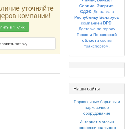
аличие уточняйте
Сервис
,
Энергия
,
СДЭК
. Доставка в
еров компании!
Республику Беларусь
компанией
DPD
.
пить в 1 клик!
Доставка по городу
Пензе и Пензенской
области
своим
править заявку
транспортом.
Наши сайты
Парковочные барьеры и
парковочное
оборудование
Интернет-магазин
профессионального