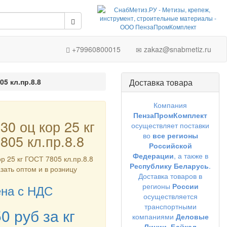
+79960800015
zakaz@snabmetiz.ru
05 кл.пр.8.8
Доставка товара
Компания
ПензаПромКомплект
30 оц кор 25 кг
осуществляет поставки
во
все регионы
805 кл.пр.8.8
Российской
Федерации
, а также в
ор 25 кг ГОСТ 7805 кл.пр.8.8
Республику Беларусь
.
азать оптом и в розницу
Доставка товаров в
регионы
России
на с НДС
осуществляется
транспортными
50
руб
за кг
компаниями
Деловые
Линии,
Байкал