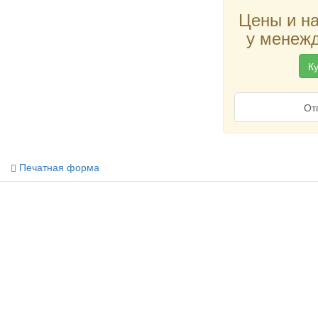
Цены и н
у менежд
Ку
От
Печатная форма